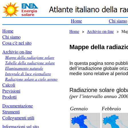
Home
Chi siamo
Home
>
Home
Archivio on-line
> Mappe
Chi siamo
Cosa c'è nel sito
Mappe della radiazio
Archivio on-line
Mappe della radiazione solare
Tabelle della radiazione solare
In questa pagina sono pubblic
Illuminamento naturale
dell’irradiazione globale oriz
Integrale di luce giornaliero
medie sono relative al perio
Radiazione solare a cielo sereno
Calcoli
Radiazione solare globa
Previsioni
(per l’intervallo annuo 20
Prodotti
Documentazione
Gennaio
Febbraio
Strumenti
Collegamenti utili
Informazioni sul sito