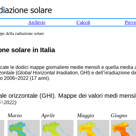
Archivio
Calcoli
Previ
 della radiazione solare
ne solare in Italia
ate le dodici mappe giornaliere medie mensili e quella media an
zontale (
Global Horizontal Irradiation
, GHI) e dell’irradiazione di
do 2006÷2022 (17 anni).
le orizzontale (GHI). Mappe dei valori medi mensil
06÷2022)
Marzo
Aprile
Maggio
Giugno