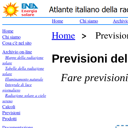
Home
Chi siamo
Archivi
Home
>
Home
Previsio
Chi siamo
Cosa c'è nel sito
Archivio on-line
Previsioni del
Mappe della radiazione
solare
Tabelle della radiazione
solare
Fare previsioni
Illuminamento naturale
Integrale di luce
giornaliero
Radiazione solare a cielo
sereno
Calcoli
Previsioni
Prodotti
Documentazione